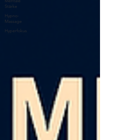
Mentale
Stärke
Hypno-
Massage
Hyperfokus