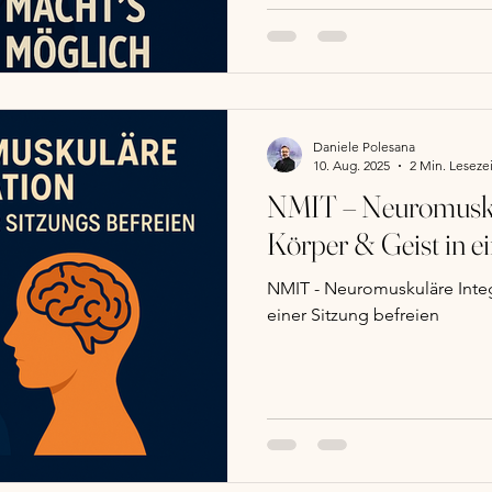
Daniele Polesana
10. Aug. 2025
2 Min. Lesezei
NMIT – Neuromuskul
Körper & Geist in ei
NMIT - Neuromuskuläre Integ
einer Sitzung befreien