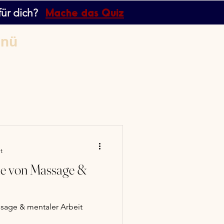
Mache das Quiz
für dich?
nü
t
ie von Massage &
sage & mentaler Arbeit