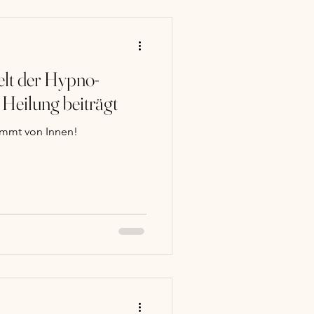
elt der Hypno-
e zur Heilung beiträgt
mmt von Innen!