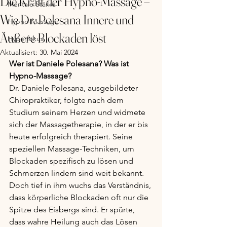
Die Kraft der Hypno-Massage –
Mentale Stärke
Wie Dr. Polesana Innere und
Hypno-Massage
Äußere Blockaden löst
Hyperfokus
Aktualisiert:
30. Mai 2024
Wer ist Daniele Polesana? Was ist 
Hypno-Massage?
Dr. Daniele Polesana, ausgebildeter 
Chiropraktiker, folgte nach dem 
Studium seinem Herzen und widmete 
sich der Massagetherapie, in der er bis 
heute erfolgreich therapiert. Seine 
speziellen Massage-Techniken, um 
Blockaden spezifisch zu lösen und 
Schmerzen lindern sind weit bekannt. 
Doch tief in ihm wuchs das Verständnis, 
dass körperliche Blockaden oft nur die 
Spitze des Eisbergs sind. Er spürte, 
dass wahre Heilung auch das Lösen 