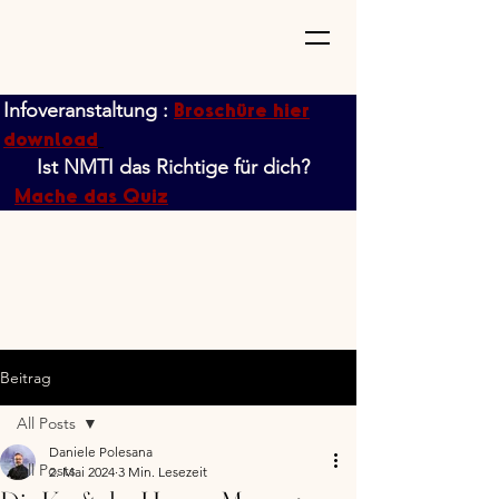
Broschüre hier
Infoveranstaltung :
download
Ist NMTI das Richtige für dich?
Mache das Quiz
Beitrag
All Posts
Daniele Polesana
All Posts
2. Mai 2024
3 Min. Lesezeit