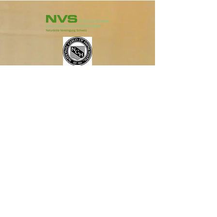
EMR
RME