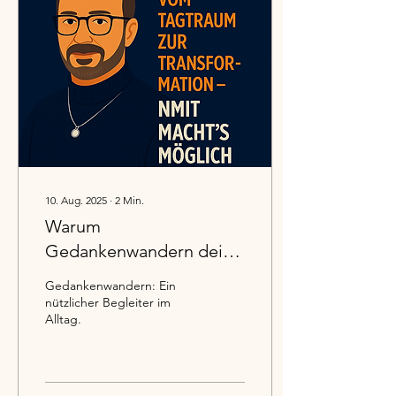
10. Aug. 2025
∙
2
Min.
Warum
Gedankenwandern dein
Gehirn beflügelt und wie
Gedankenwandern: Ein
NMIT diesen Effekt
nützlicher Begleiter im
Alltag.
gezielt nutzt